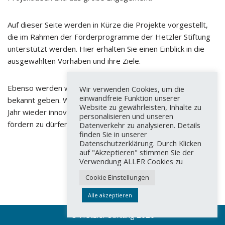
Auf dieser Seite werden in Kürze die Projekte vorgestellt,
die im Rahmen der Förderprogramme der Hetzler Stiftung
unterstützt werden. Hier erhalten Sie einen Einblick in die
ausgewählten Vorhaben und ihre Ziele.
Ebenso werden wir in Kürze die neue Förderrunde 2027
Wir verwenden Cookies, um die
einwandfreie Funktion unserer
bekannt geben. Wir freuen uns darauf, auch im kommenden
Website zu gewährleisten, Inhalte zu
Jahr wieder innovative und zukunftsweisende Projekte
personalisieren und unseren
fördern zu dürfen.
Datenverkehr zu analysieren. Details
finden Sie in unserer
Datenschutzerklärung. Durch Klicken
auf "Akzeptieren" stimmen Sie der
Verwendung ALLER Cookies zu
Cookie Einstellungen
Alle akzeptieren
© Hetzler Stiftung 2020